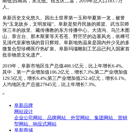
南低;西南高，东北低。辖五区二县，2019年总人口183.7万
人。
阜新历史文化悠久。因出土世界第一玉和华夏第一龙，被誉
为“玉龙故乡，文明发端”。阜新是契丹民族的摇篮、武当宗师
张三丰的故里、藏传佛教的东方传播中心。大清沟、乌兰木图
山、章古台、那木斯莱等天苍苍、野茫茫的边塞风光，依稀可
见清代皇家牧场的昔日辉煌。阜新地热温泉是国内外少见的多
微复合型珍稀医疗热矿泉。阜新玛瑙雕刻工艺品已列入国家首
批非物质文化遗产。
2019年，阜新市地区生产总值488.1亿元，比上年增长6.4%。
其中，第一产业增加值106.2亿元，增长7.3%;第二产业增加值
129.5亿元，增长6.4%;第三产业增加值252.4亿元，增长6.1%。
人均地区生产总值27945元，比上年增长7.3%。
”
阜新品牌
网站设计
企业公司网站、品牌网站、外贸网站、集团网站、营销
型网站、响应式网站
阜新商城