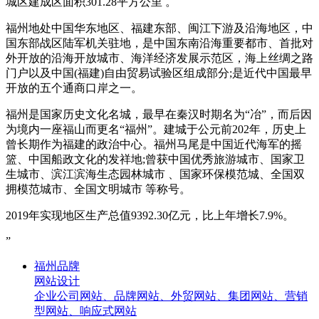
城区建成区面积301.28平方公里 。
福州地处中国华东地区、福建东部、闽江下游及沿海地区，中
国东部战区陆军机关驻地，是中国东南沿海重要都市、首批对
外开放的沿海开放城市、海洋经济发展示范区，海上丝绸之路
门户以及中国(福建)自由贸易试验区组成部分;是近代中国最早
开放的五个通商口岸之一。
福州是国家历史文化名城，最早在秦汉时期名为“冶”，而后因
为境内一座福山而更名“福州”。建城于公元前202年，历史上
曾长期作为福建的政治中心。福州马尾是中国近代海军的摇
篮、中国船政文化的发祥地;曾获中国优秀旅游城市、国家卫
生城市、滨江滨海生态园林城市 、国家环保模范城、全国双
拥模范城市、全国文明城市 等称号。
2019年实现地区生产总值9392.30亿元，比上年增长7.9%。
”
福州品牌
网站设计
企业公司网站、品牌网站、外贸网站、集团网站、营销
型网站、响应式网站