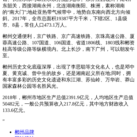
东韶关，西接湖南永州，北连湖南衡阳、株洲，素称湖南
的“南大门”;地处亚热带气候带中，地势自东南向西北方向倾
斜。2017年，全市总面积19387平方千米，下辖2区、1县级
市、8县，常住人口473.1万人。
郴州交通便利，京广铁路、京广高速铁路、京珠高速公路、厦
蓉高速公路、107国道、106国道、省道1806线、1803线和郴资
桂高等级公路等纵横境内。北上长沙，南下广州，可以朝发午
至。
郴州历史文化底蕴深厚，出现了李思聪等文化名人，也是邓中
夏、黄克诚、曾中生的故乡，还是湘南起义所在地;同时，拥
有丰富多彩的历史文化遗迹和东江湖、苏仙岭、万华岩、莽山
国家森林公园等名胜风光。
2018年，郴州市地区生产总值2391.9亿元，人均地区生产总值
50482元，一般公共预算收入217.8亿元，其中地方财政收入
133.6亿元。
”
郴州品牌