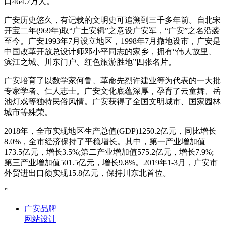
口464.7万人。
广安历史悠久，有记载的文明史可追溯到三千多年前。自北宋
开宝二年(969年)取“广土安辑”之意设广安军，“广安”之名沿袭
至今。广安1993年7月设立地区，1998年7月撤地设市，广安是
中国改革开放总设计师邓小平同志的家乡，拥有“伟人故里、
滨江之城、川东门户、红色旅游胜地”四张名片。
广安培育了以数学家何鲁、革命先烈许建业等为代表的一大批
专家学者、仁人志士。广安文化底蕴深厚，孕育了云童舞、岳
池灯戏等独特民俗风情。广安获得了全国文明城市、国家园林
城市等殊荣。
2018年，全市实现地区生产总值(GDP)1250.2亿元，同比增长
8.0%，全市经济保持了平稳增长。其中，第一产业增加值
173.5亿元，增长3.5%;第二产业增加值575.2亿元，增长7.9%;
第三产业增加值501.5亿元，增长9.8%。2019年1-3月，广安市
外贸进出口额实现15.8亿元，保持川东北首位。
”
广安品牌
网站设计