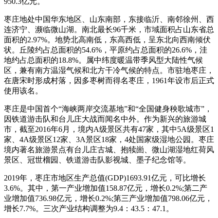
950.3亿元。
枣庄地处中国华东地区、山东南部，东接临沂、南邻徐州、西
连济宁、濒临微山湖。南北最长96千米，市域面积占山东省总
面积的2.97%。地势北高南低，东高西低，呈东北向西南倾伏
状。丘陵约占总面积的54.6%，平原约占总面积的26.6%，洼
地约占总面积的18.8%。属中纬度暖温带季风型大陆性气候
区，兼有南方温湿气候和北方干冷气候的特点。市驻地枣庄，
在唐宋时形成村落，因多枣树而得名枣庄，1961年设市后正式
使用该名。
枣庄是中国首个“海峡两岸交流基地”和“全国健身秧歌城市”，
因铁道游击队和台儿庄大战而闻名中外。作为新兴的旅游城
市，截至2016年6月，境内A级景区共有47家，其中5A级景区1
家、4A级景区12家、3A景区18家，4处国家级湿地公园。枣庄
境内著名旅游景点有台儿庄古城、抱犊崮、微山湖湿地红荷风
景区、冠世榴园、铁道游击队影视城、墨子纪念馆等。
2019年，枣庄市地区生产总值(GDP)1693.91亿元，可比增长
3.6%。其中，第一产业增加值158.87亿元，增长0.2%;第二产
业增加值736.98亿元，增长0.2%;第三产业增加值798.06亿元，
增长7.7%。三次产业结构调整为9.4：43.5：47.1。