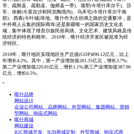
市、疏附县、疏勒县、伽师县一带)、蒲犁(今塔什库尔干)、莎
车、依耐(今英吉沙和阿克陶境内)、乌禾宅(今塔什库尔干南
部)、西夜(今叶城)等地。喀什作为古丝绸之路的交通要冲，是
中外商人云集的国际商埠;还是新疆唯一的国家历史文化名
城，集中体现了维吾尔族民俗风情、文化艺术、建筑风格及传
统经济的特色和精华。 2010年，喀什经济开发区被批准为经
济特区。
2018年，喀什地区实现地区生产总值(GDP)890.12亿元，比上
年增长4.2%。其中，第一产业增加值281.35亿元，增长3.7%;
第二产业增加值220.81亿元，增长1.1%;第三产业增加值387.96
亿元，增长6.5%。
”
喀什品牌
网站设计
企业公司网站、品牌网站、外贸网站、集团网站、营销
型网站、响应式网站
喀什商城
网站建设
B2C商城开发、B2B商城定制、外贸商城、响应式商