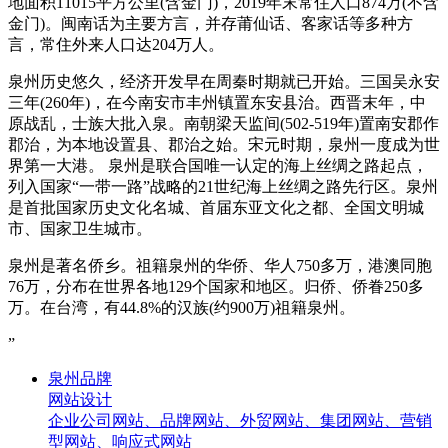
地面积11015平方公里(含金门)，2019年末常住人口874万(不含
金门)。闽南话为主要方言，并存莆仙话、客家话等多种方
言，常住外来人口达204万人。
泉州历史悠久，经济开发早在周秦时期就已开始。三国吴永安
三年(260年)，在今南安市丰州镇置东安县治。西晋末年，中
原战乱，士族大批入泉。南朝梁天监间(502-519年)置南安郡作
郡治，为本地设置县、郡治之始。宋元时期，泉州一度成为世
界第一大港。 泉州是联合国唯一认定的海上丝绸之路起点，
列入国家“一带一路”战略的21世纪海上丝绸之路先行区。泉州
是首批国家历史文化名城、首届东亚文化之都、全国文明城
市、国家卫生城市。
泉州是著名侨乡。祖籍泉州的华侨、华人750多万，港澳同胞
76万，分布在世界各地129个国家和地区。归侨、侨眷250多
万。在台湾，有44.8%的汉族(约900万)祖籍泉州。
”
泉州品牌
网站设计
企业公司网站、品牌网站、外贸网站、集团网站、营销
型网站、响应式网站