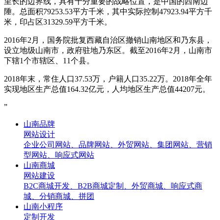
里长的边界线，具有十分重要的战略位置，是中国的西南边
陲。总面积79253.53平方千米，其中实际控制47923.94平方千
米，印占区31329.59平方千米。
2016年2月，国务院批复西藏自治区撤销山南地区和乃东县，
设立地级山南市，政府驻地乃东区。截至2016年2月，山南市
下辖1个市辖区、11个县。
2018年末，常住人口37.53万，户籍人口35.22万。2018年全年
实现地区生产总值164.32亿元，人均地区生产总值44207元。
”
山南品牌
网站设计
企业公司网站、品牌网站、外贸网站、集团网站、营销
型网站、响应式网站
山南商城
网站建设
B2C商城开发、B2B商城定制、外贸商城、响应式商
城、分销商城、拼团
山南小程序
定制开发