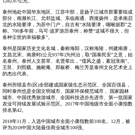
1282.87亿元。
泰州地处中国华东地区、江苏中部，是扬子江城市群重要组成
部分，南濒长江、北邻盐城、东临南通、西接扬州，是承南启
北的水陆要津，为苏中门户，自古有“水陆要津，咽喉据郡”之
称。700多年前，马可·波罗游历泰州，称赞“这城不很大，但
各种尘世的幸福极多”。
泰州是国家历史文化名城，秦称海阳，汉称海陵，州建南唐，
文昌北宋。南唐时(公元937年)为州治，取“国泰民安”之意，始
名泰州。泰州人文荟萃、名贤辈出，“儒风之盛，素冠淮南”。
王艮、刘熙载、施耐庵、郑板桥、梅兰芳是泰州文化艺术史上
的杰出代表。
泰州所辖县市(区)全部建成国家级生态示范区、全国百强县，
同时泰州也是全国文明城市、国家环保模范城市 、国家园林
城市、中国优秀旅游城市、全国科技进步先进市、第一批国家
农业可持续发展试验示范区。2017年中国地级市全面小康指数
排名第42。
2018年11月，入选中国城市全面小康指数前100名。12月，被
评为2018中国大陆最佳商业城市100强。