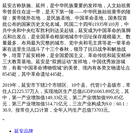
延安古称肤施、延州，是中华民族重要的发祥地，人文始祖黄
帝曾居住在这一带，是天下第一陵——中华民族始祖黄帝的陵
寝：黄帝陵所在地 ，是民族圣地、中国革命圣地，国务院首
批公布的国家历史文化名城。民国二十四年(1935年)10月，中
共中央和中央红军胜利到达吴起镇，延安成为中国革命的落脚
点和出发点，是全国革命根据地城市中旧址保存规模最大、数
量最多、布局最为完整的城市。党中央和毛主席等老一辈革命
家在这里生活战斗了十三个春秋，领导了抗日战争和解放战
争，培育了延安精神，是全国爱国主义、革命传统和延安精神
三大教育基地。延安是“双拥运动”发祥地，中国优秀旅游城
市，有着“中国革命博物馆城”的美誉。境内有各类文物遗址点
8545处，其中革命遗址445处。
2019年，延安市下辖2个市辖区、10个县、代管1个县级市，常
住人口225.57万人，实现地区生产总值(GDP)1663.89亿元，其
中，第一产业增加值149.33亿元，第二产业增加值999.85亿
元，第三产业增加值514.71亿元，三次产业构成为9.0：60.1：
30.9。按常住人口计算，全年人均生产总值73703元。
”
延安品牌