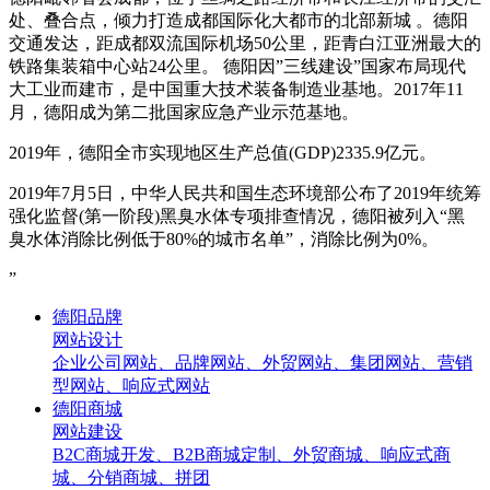
处、叠合点，倾力打造成都国际化大都市的北部新城 。德阳
交通发达，距成都双流国际机场50公里，距青白江亚洲最大的
铁路集装箱中心站24公里。 德阳因”三线建设”国家布局现代
大工业而建市，是中国重大技术装备制造业基地。2017年11
月，德阳成为第二批国家应急产业示范基地。
2019年，德阳全市实现地区生产总值(GDP)2335.9亿元。
2019年7月5日，中华人民共和国生态环境部公布了2019年统筹
强化监督(第一阶段)黑臭水体专项排查情况，德阳被列入“黑
臭水体消除比例低于80%的城市名单”，消除比例为0%。
”
德阳品牌
网站设计
企业公司网站、品牌网站、外贸网站、集团网站、营销
型网站、响应式网站
德阳商城
网站建设
B2C商城开发、B2B商城定制、外贸商城、响应式商
城、分销商城、拼团