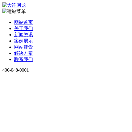
网站首页
关于我们
新闻资讯
案例展示
网站建设
解决方案
联系我们
400-048-0001