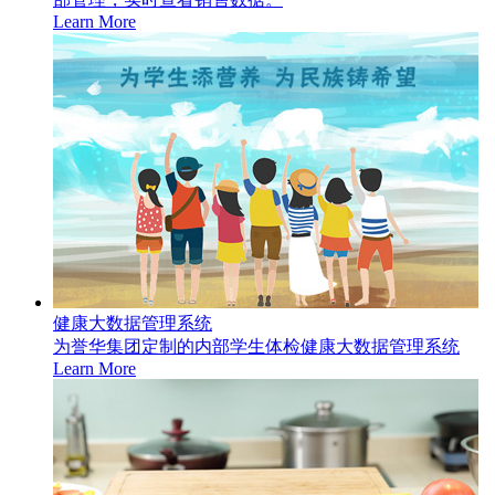
Learn More
健康大数据管理系统
为誉华集团定制的内部学生体检健康大数据管理系统
Learn More