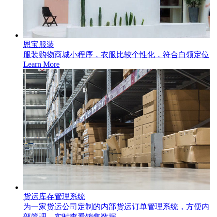
恩宝服装
服装购物商城小程序，衣服比较个性化，符合白领定位
Learn More
货运库存管理系统
为一家货运公司定制的内部货运订单管理系统，方便内
部管理，实时查看销售数据。