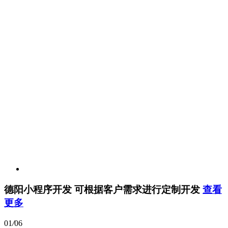
德阳小程序开发
可根据客户需求进行定制开发
查看
更多
01
/
06