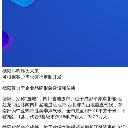
德阳小程序大未来
可根据客户需求进行定制开发
“
德阳致力于企业品牌形象建设和传播
德阳，别称“旌城”，四川省地级市。位于成都平原东北部;地
处龙门山脉向四川盆地过渡地带;西北部为山地垂直气候，东
南部为中亚热带湿润季风气候。全市总面积5910平方千米，下
辖2区、1县，代管3县级市;2018年户籍人口387.7万人。
德阳毗邻省会成都，位于丝绸之路经济带和长江经济带的交汇